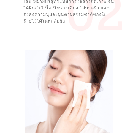
เส้นใยฝ้ายบริสุทธิ์แทนการใช้สารยึดเกาะ จน
ได้ผืนสำลีเนื้อเนียนละเอียด ไม่บาดผิว และ
ยังคงความนุ่มละมุนตามธรรมชาติของใย
ฝ้ายไว้ได้ในทุกสัมผัส