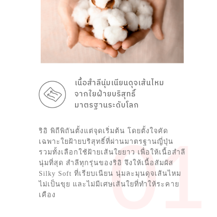
เนื้อสำลีนุ่มเนียนดุจเส้นไหม
จากใยฝ้ายบริสุทธิ์
มาตรฐานระดับโลก
ริอิ พิถีพิถันตั้งแต่จุดเริ่มต้น โดยตั้งใจคัด
เฉพาะใยฝ้ายบริสุทธิ์ที่ผ่านมาตรฐานญี่ปุ่น
รวมทั้งเลือกใช้ฝ้ายเส้นใยยาว เพื่อให้เนื้อสำลี
นุ่มที่สุด สำลีทุกรุ่นของริอิ จึงให้เนื้อสัมผัส
Silky Soft ที่เรียบเนียน นุ่มละมุนดุจเส้นไหม
ไม่เป็นขุย และไม่มีเศษเส้นใยที่ทำให้ระคาย
เคือง